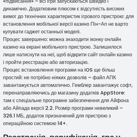
«підвисання» – всі ігри запускаються швидко і
динамічно. Додатковим плюсом є відсутність високих
вимог до технічних характеристик ігрового пристрою: для
встановлення мобільної версії казино Пін-Ап не варто
купувати гаджет останньої моделі.
Процес завершено: можна знаходити іконку онлайн
казино на екрані мобільного пристрою. Залишилося
лише натиснути на неї, щоб відкрити сайт онлайн казино
і пройти реєстрацію або авторизацію.
Процес встановлення програми на iOS ще більш
простий: не потрібно ніяких дозволів – файл АПК
завантажується автоматично. Гемблер завантажує софт,
перенаправляючись до магазину додатків AppStore:
там є спеціальне програмне забезпечення для Айфона
або Айпада версії 2.2. Розмір програми невеликий –
326.1 МБ, додаток призначений для пристрою з
операційною системою 14+.