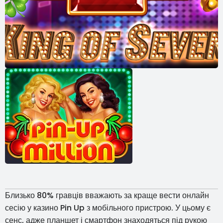
Близько 80% гравців вважають за краще вести онлайн
сесію у казино Pin Up з мобільного пристрою. У цьому є
сенс, адже планшет і смартфон знаходяться під рукою